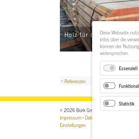
Diese Webseite nutz
Holz für den Innenausba
Infos über die verw
können der Nutzung 
widersprechen.
Essenziell
< Referenzen
Funktional
Statistik
© 2026 Bürk GmbH
Impressum
•
Datenschutzerklärung
•
Sit
Einstellungen