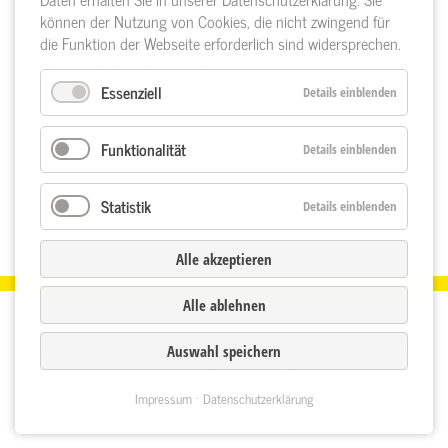
Oberflächenbearbeitungen
können der Nutzung von Cookies, die nicht zwingend für
die Funktion der Webseite erforderlich sind widersprechen.
Im Sortiment sind auch spezielle Oberflächenbearbeitungen für
die Bau- und Verpackungsindustrie.
Essenziell
Details einblenden
Weitere Beispiele
Funktionalität
Details einblenden
Statistik
Details einblenden
< Einschnitt im Sägewerk
Aktuell >
Alle akzeptieren
Alle ablehnen
© 2026 Bürk GmbH
Impressum
•
Datenschutzerklärung
•
Sitemap
•
AGB
•
Anfahrt
Auswahl speichern
und Abholzeiten
•
Privatsphäre-Einstellungen
Impressum
Datenschutzerklärung